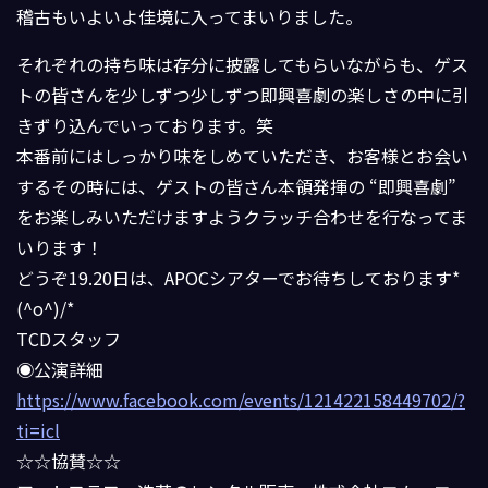
稽古もいよいよ佳境に入ってまいりました。
それぞれの持ち味は存分に披露してもらいながらも、ゲス
トの皆さんを少しずつ少しずつ即興喜劇の楽しさの中に引
きずり込んでいっております。笑
本番前にはしっかり味をしめていただき、お客様とお会い
するその時には、ゲストの皆さん本領発揮の “即興喜劇”
をお楽しみいただけますようクラッチ合わせを行なってま
いります！
どうぞ19.20日は、APOCシアターでお待ちしております*
(^o^)/*
TCDスタッフ
◉公演詳細
https://www.facebook.com/events/121422158449702/?
ti=icl
☆☆協賛☆☆