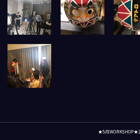
★5月WORKSHOP★2