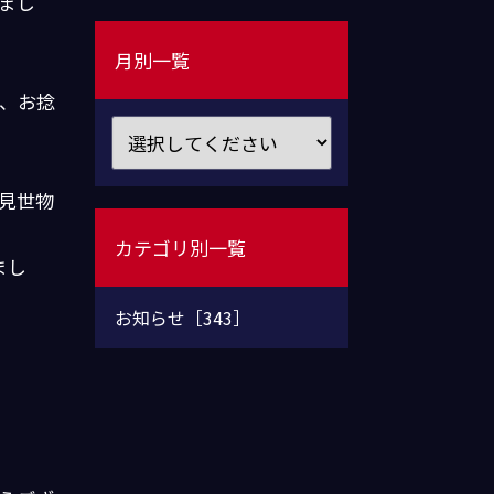
まし
月別一覧
、お捻
見世物
カテゴリ別一覧
まし
お知らせ［343］