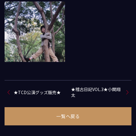
★稽古日記VOL.3★小関翔
★TCD公演グッズ販売★
太
一覧へ戻る