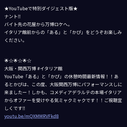
★YouTube
で特別ダイジェスト版
★
ナント
‼️
バイト先の花屋から万博ロケへ。
イタリア館前からの「ある」と「かぴ」をどうぞお楽しみ
ください。
🌟☆🌟☆🌟☆
大阪・関西万博
#
イタリア館
YouTube
「ある」と「かぴ」の休憩時間最新情報！！あ
るとかぴは、この度、大阪関西万博にパフォーマンスしに
来ましたー！しかも、コメディアデラルテの本場イタリア
からオファーを受けやる気ミャクミャクです！！ご視聴宜
しくです
‼️
youtu.be/mQXMMRVFkd8